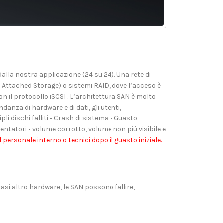
alla nostra applicazione (24 su 24). Una rete di
 Attached Storage) o sistemi RAID, dove l’acceso è
n il protocollo iSCSI . L’architettura SAN è molto
danza di hardware e di dati, gli utenti,
ipli dischi falliti • Crash di sistema • Guasto
mentatori • volume corrotto, volume non più visibile e
 personale interno o tecnici dopo il guasto iniziale.
si altro hardware, le SAN possono fallire,