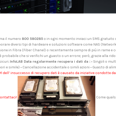
ama il numero
800 580285
o in ogni momento inviaci un SMS gratuito d
porare diversi tipi di hardware e soluzioni software come NAS (Network
ione in Fibra (Fiber Chanel) o recentemente sempre di più in rame e co
robabile che si verifichi un guasto o un errore; però, grazie alla ridon
icuri.
InfoLAB Data regolarmente recupera i dati da :
• Singoli o mult
i e simile) • Cancellazione accidentale o simili azioni • Guasto di ali
#1 dell’ insuccesso di recupero dati è causato da iniziative condotte dal
contattaci!
Come qualsia