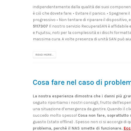
indipendentemente dalla qualità dei suoi componenti
è ciò che dovete fare: • Evitare il panico. • Spegnere
progressivo • Non tentare di riparare il dispositivo, 
5117307
Il nostro servizio RecuperaSAN è affidabile 
e Fujutsu, noti per la complessità e i dischi formatt
massima cura. A volte presenza di unità SAN può aiut
READ MORE...
Cosa fare nel caso di proble
La nostra esperienza dimostra che i danni più gra
seguito riportiamo i nostri consigli, frutto dell'espe
una situazione d’emergenza da gestire. Quando il clien
succedo molto spesso!
Cosa non fare, soprattutto 
guasto (stato offline) . Spesso non ci si accorge di 
problema, perchè il NAS smette di funzionare.
Ecc