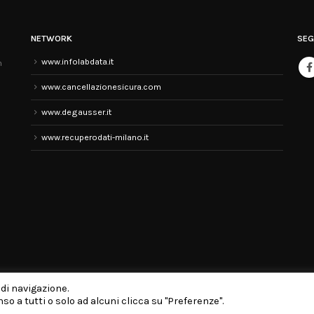
NETWORK
SEG
www.infolabdata.it
n
www.cancellazionesicura.com
www.degausser.it
www.recuperodati-milano.it
 di navigazione.
i diritti riservati P.IVA: 03568670230 / Numero REA: VR - 347002 / PEC:
infolabdata@pe
o a tutti o solo ad alcuni clicca su "Preferenze".