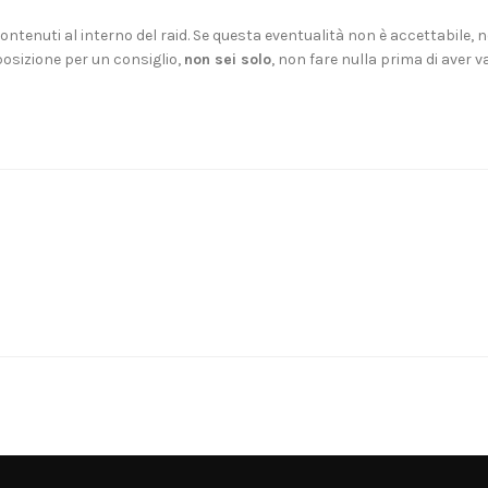
ntenuti al interno del raid. Se questa eventualità non è accettabile, n
posizione per un consiglio,
non sei solo
, non fare nulla prima di aver val