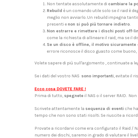
Non tentate assolutamente di
cambiare la p
Rebuild
è un comando utile solo se il raid è 
meglio non avviarlo. Un rebuild impegna tantis
presenti e
non si può più tornare indietro
.
Non estrarre e rimettere i dischi posti off-l
come la richiesta di allineare il raid, ma se il 
Se un disco è offline, il motivo sicuramente 
errore riconosce il disco guasto come buono, può
Volete sapere di più sull'argomento , continuate a leg
Se i dati del vostro NAS
sono importanti
, evitate il r
Ecco cosa DOVETE FARE !
Prima di tutto,
spegnete
il NAS o il server RAID. Non
Scrivete attentamente la
sequenza di eventi
che han
tempo che non sono stati risolti. Se riuscite a ricord
Provate a ricordarvi come era configurato il Raid /
numero dei dischi, saremo in grado di valutare il livell