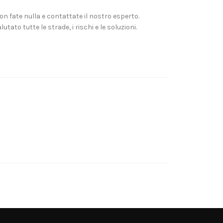
on fate nulla e contattate il nostro esperto.
utato tutte le strade, i rischi e le soluzioni.