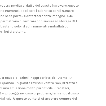
vostra perdita di dati o del guasto hardware, questo
 sono numerati, applicare l’etichetta con il numero
le che ne fa parte • Contattaci senza impegno :
045
i ci permettono dl lavorare con successo storage DELL
i bastano solo i dischi numerati e imballati con
i log di sistema.
 a causa di azioni inappropriate del utente.
Di
si. Quando un guasto rovina il vostro NAS, si tratta di
i una situazione molto più difficile. Credeteci,
S vi protegge nel caso di problemi, fermando il disco
dal raid.
A questo punto ci si accorge sempre del