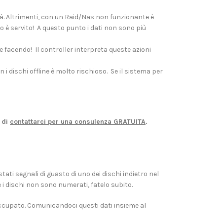
à. Altrimenti, con un Raid/Nas non funzionante è
o è servito! A questo punto i dati non sono più
 facendo! Il controller interpreta queste azioni
n i dischi offline è molto rischioso. Se il sistema per
 di
contattarci per una consulenza GRATUITA
.
ati segnali di guasto di uno dei dischi indietro nel
e i dischi non sono numerati, fatelo subito.
occupato. Comunicandoci questi dati insieme al