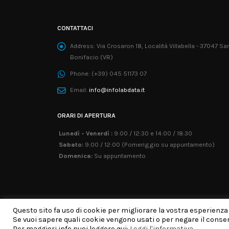
CONTATTACI
Address:
Via Crosaron 18, Località Villabella - 37047 Sa
Bonifacio (VR)
Phone:
(+39) 045 51173 07
Email:
info@infolabdata.it
ORARI DI APERTURA
Lunedì - Venerdì :
9:00 / 12:30 e 14:00 / 18:30
Sabato:
9:00 / 12:00 (Pomeriggio su appuntamento)
Domenica:
Su appuntamento
Questo sito fa uso di cookie per migliorare la vostra esperienza
Copyright © 2018 Infolab Data S.R.L. Tutti 
Se vuoi sapere quali cookie vengono usati o per negare il consens
Per maggiori info puoi leggere qui:
Leggi l'informativa