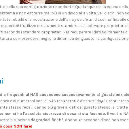
 o della sua configurazione ridondante! Qualunque sia la causa della 
 il sistema e non estrarre mai più di un disco alla volta. Se i dischi non
evitate rebuild o la ricostruzione dell’array se c’e un disco inaffidabi
e di qualità! L’utilizzo di strumenti standard e di software proprietar
ati secondo i standard proprietari. Per recuperare i dati solitamente c
arci a comprendere meglio la dinamica del guasto, la configurazione e 
mi
vi e frequenti al NAS succedono successivamente al guasto iniziale,
rienza e di numerosi casi di NAS recuperati e distrutti dagli utenti stes
te stesso reca il danno più grave ai dati del guasto stesso, si tratta d
se non si ha l'assoluta sicurezza di cosa si sta facendo.
Il vostro NA
questa situazione
degraded
finchè, anche un secondo disco non esce 
o cosa NON fare!