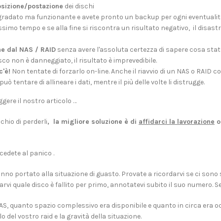
osizione/postazione
dei dischi
degradato ma funzionante e avete pronto un backup per ogni eventualit
simo tempo e se alla fine si riscontra un risultato negativo, il disastr
ine dal NAS / RAID
senza avere l'assoluta certezza di sapere cosa state
disco non è danneggiato, il risultato è imprevedibile.
c'è!
Non tentate di forzarlo on-line. Anche il riavvio di un NAS o RAID co
 tentare di allineare i dati, mentre il più delle volte li distrugge.
gere il nostro articolo …
ischio di perderli
,
la migliore soluzione è di
affidarci la lavorazione
o
 cedete al panico .
no portato alla situazione di guasto. Provate a ricordarvi se ci sono st
arvi quale disco è fallito per primo, annotatevi subito il suo numero. S
 NAS, quanto spazio complessivo era disponibile e quanto in circa era 
o del vostro raid e la gravità della situazione.