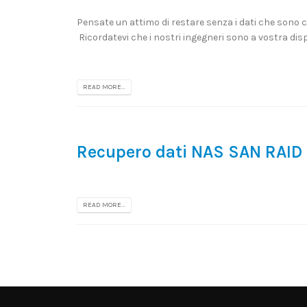
Pensate un attimo di restare senza i dati che sono co
Ricordatevi che i nostri ingegneri sono a vostra dis
READ MORE...
Recupero dati NAS SAN RAID
READ MORE...