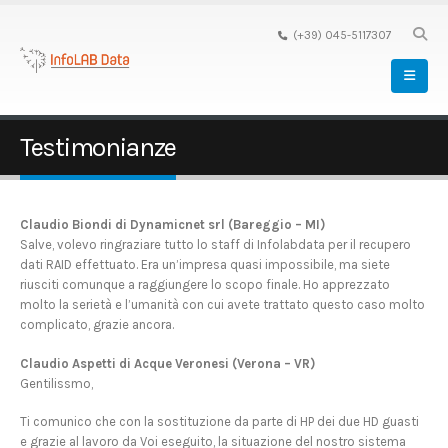
(+39) 045-5117307
Testimonianze
Claudio Biondi di Dynamicnet srl (Bareggio – MI)
Salve, volevo ringraziare tutto lo staff di Infolabdata per il recupero
dati RAID effettuato. Era un’impresa quasi impossibile, ma siete
riusciti comunque a raggiungere lo scopo finale. Ho apprezzato
molto la serietà e l’umanità con cui avete trattato questo caso molto
complicato, grazie ancora.
Claudio Aspetti di Acque Veronesi (Verona – VR)
Gentilissmo,
Ti comunico che con la sostituzione da parte di HP dei due HD guasti
e grazie al lavoro da Voi eseguito, la situazione del nostro sistema