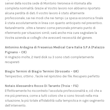
server della nostra sede di Montorio Veronese è ritornata alla
completa normalità. Grazie al Vostro lavoro non abbiamo riportato
alcuna perdita di dati. Il vostro lavoro è stato altamente
professionale, sai nei modi che nei tempi. La spesa economica finale
è stata assolutamente in linea con quanto anticipato nel preventivo.
Naturalmente , oltre a tenervi come personale primario punto di
riferimento per situazioni simili, sarà anche mia cura segnalare la
Vostra azienda ai colleghi che avesserò necessità del genere.
Antonino Ardagna di Fresenius Medical Care Italia S.P.A (Palazzo
Pignano – CR)
Vi ringrazio molte, 2 Hard disk su 3 sono stati completamente
recuperati
Biagio Termini di Biagio Termini (Grosseto – GR)
Tempestivo, ottimo , facile nel ripristino dei file. Recupero perfetto
Notaio Alessandro Rocco Di Taranto (Troia – FG)
Effettivamente ho riscontrato l’assoluta professionalità e, ciò che a
me più premeva, come a tutti coloro che si sono trovati nella mia
situazione, la più totale affidabilità sulla tempistica in ogni segmento
dell’intervento.