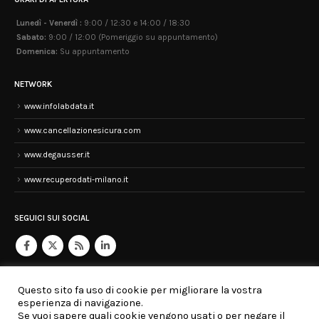
Lunedì - Venerdì :
9:00 / 12:30 e 14:00 / 18:30
Sabato:
9:00 / 12:00 (Pomeriggio su appuntamento)
Domenica:
Su appuntamento
NETWORK
www.infolabdata.it
www.cancellazionesicura.com
www.degausser.it
www.recuperodati-milano.it
SEGUICI SUI SOCIAL
Questo sito fa uso di cookie per migliorare la vostra
esperienza di navigazione.
Se vuoi sapere quali cookie vengono usati o per negare il