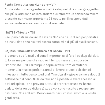
Penta Computer snc (Longare – VI)
Affidabilità, cortesia, professionalità e disponibilità sono gli aggettivi
che più si addicono ad Infolabdata sicuramente un partner da tenere
presente, non meno importante è il costo per il recupero dati,
sicuramente in linea con i prezzi di mercato.
ITALTBS (Trieste – TS)
Recupero dati sia da un HD sata da 3,5” che da un disco per portatile
da 2,5”. I dati sono risultati essere completi e di più di quelli richiesti.
Sajinsh Pinackatt (Peschiera del Garda – VR)
E’ sempre cos ì… tutti ti dicono l’importanza di fare il backup dei dati,
tu lo sai ma per qualche motivo il tempo manca …. e succede
l’imprevisto …. l’HD si rompe e sopra avevi le foto di tanti bei
momenti, la musica preferita, mesi di lavoro, articoli selezionati,
riflessioni … tutto perso …. ed ora? Ti rivolgi al Negozio vicino e dopo 2
settimane ti dicono: Nulla da fare, non è possibile avere accesso ai
dati, mi spiace, le ho provate tutte. Ed ora? Per fortuna mi hanno
parlato della vostra ditta e grazie a voi sono riuscito a recuperare i
dati persi. Che sollievo! Complimenti per il vostro lavoro e la vostra
gentilezza.