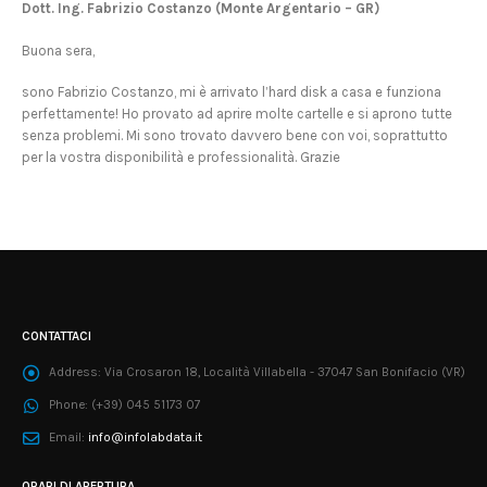
Dott. Ing. Fabrizio Costanzo (Monte Argentario – GR)
Buona sera,
sono Fabrizio Costanzo, mi è arrivato l’hard disk a casa e funziona
perfettamente! Ho provato ad aprire molte cartelle e si aprono tutte
senza problemi. Mi sono trovato davvero bene con voi, soprattutto
per la vostra disponibilità e professionalità. Grazie
CONTATTACI
Address:
Via Crosaron 18, Località Villabella - 37047 San Bonifacio (VR)
Phone:
(+39) 045 51173 07
Email:
info@infolabdata.it
ORARI DI APERTURA