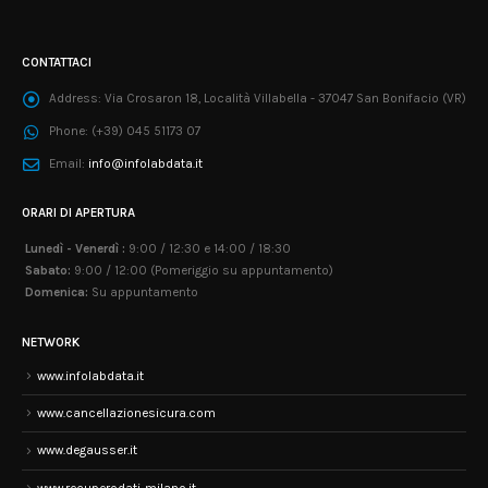
CONTATTACI
Address:
Via Crosaron 18, Località Villabella - 37047 San Bonifacio (VR)
Phone:
(+39) 045 51173 07
Email:
info@infolabdata.it
ORARI DI APERTURA
Lunedì - Venerdì :
9:00 / 12:30 e 14:00 / 18:30
Sabato:
9:00 / 12:00 (Pomeriggio su appuntamento)
Domenica:
Su appuntamento
NETWORK
www.infolabdata.it
www.cancellazionesicura.com
www.degausser.it
www.recuperodati-milano.it