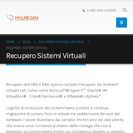
(+39) 045-5117307
HOME
BLOG
RECUPERO DATI NAS SAN RAID
RECUPERO SISTEMI VIRTUALI
Recupero Sistemi Virtuali
Recupero dati NAS e RAID spesso include il recupero dei ambienti
virtualizzati come come Microsoft® Hyper-V™, Oracle® VM
VirtualBox® , Citrix® XenServer®, e VMware®, vSphere™.
Logiche di evoluzione dei sistemi hanno portato a continua
migrazione di sistemi fisici in virtuali me suddivisione dei ruoli del
hardware. I server diventano dei semplici motori privi dei dati utente,
che invece sono contenuti al interno dello storage che cosi è
diventato un sottosistema molto più complesso rispetto a semplici