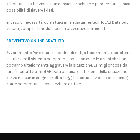
affrontare la situazione, non conviene rischiare e perdere forse unica
possibilità di riavere i dati.
In caso di necessità, contattaci immediatamente, InfoLAB Data può
aiutarti, compila il modulo per un preventivo immediato.
PREVENTIVO ONLINE GRATUITO
Avvertimento: Per evitare la perdita di dati, è fondamentale smettere
di utilizzare il sistema compromesso e compere le azioni che non
potranno ulteriormente aggravare la situazione. La miglior cosa da
fare è contattare InfoLAB Data per una valutazione della situazione
senza nessun impegno. Inoltre, leggi la nostra sezione con i consigli
come comportarsi e cosa evitare da fare.